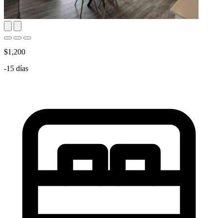
$1,200
-15 días