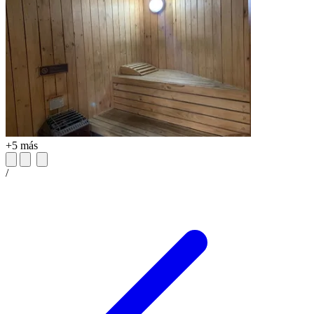
+5 más
/