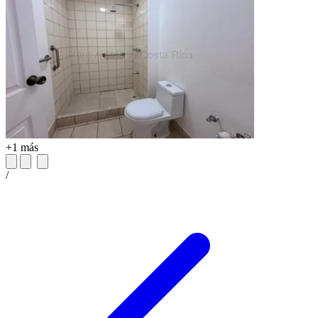
+1 más
/