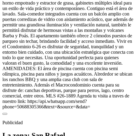
horno empotrado y estractor de grasa, gabinetes múltiples ideal para
un estilo de vida práctico y contemporáneo. Contiguo está el área de
lavado. Sala-comedor integrados cuenta con un balcón amplio con
puertas corredizas de vidrio con aislamiento acústico, que además de
permitir una grandiosa iluminación y ventilación natural, también le
permitirá disfrutar de hermosas vistas a las montañas y volcanes
Barba y Poás. El apartamento también ofrece 2 cómodos puestos de
parqueo sin techar, brindando facilidad y acceso inmediato. Vivir en
el Condominio 6-26 es disfrutar de seguridad, tranquilidad y un
entorno bien cuidado, con una ubicación estratégica que conecta con
todo lo que necesitas. Una oportunidad perfecta para quienes
valoran el buen gusto, la comodidad y una excelente inversión.
AMENIDADES: El área de piscina cuenta con piscina semi
olímpica, piscina para niños y juegos acuáticos. Alrededor se ubican
los ranchos BBQ y una amplia casa club con sala de
entretenimiento. Además el Macrocondominio cuenta para su
disfrute de: canchas deportivas, parque para perros, lago, centro
comercial, entre otros. MLS #26-1889 Agenda tu visita a traves de
nuestro link: https://api.whatsapp.com/send?
phone=50688305366&text=&source=&data=
Publicidad
La zona: San Rafael