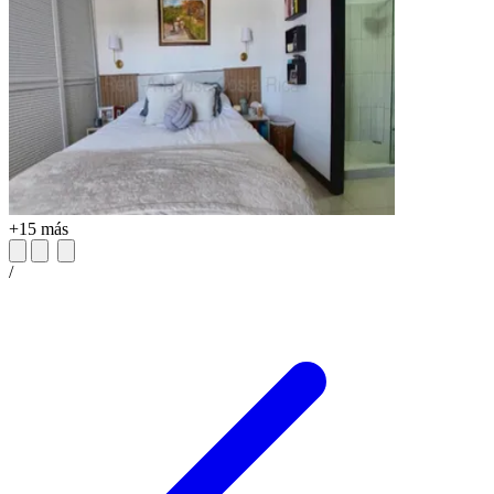
+15 más
/