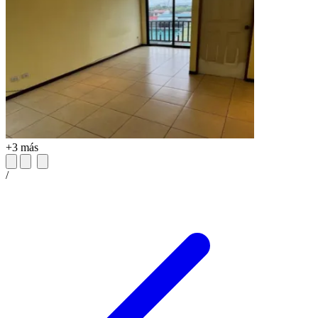
+3 más
/