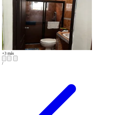
+3 más
/