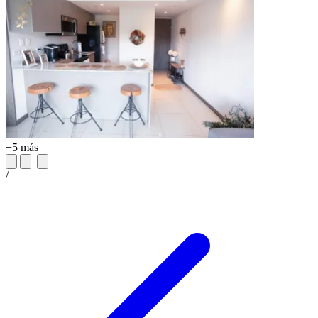
+5 más
/