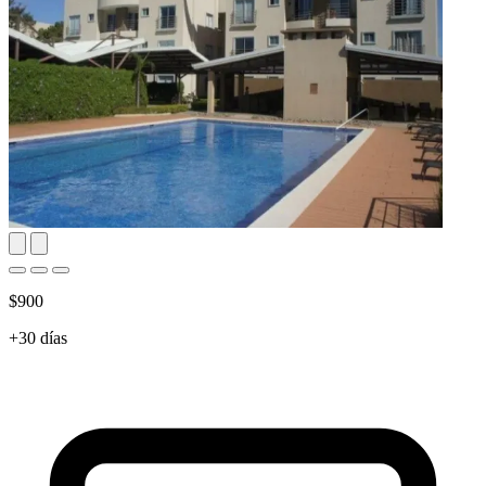
$900
+30 días