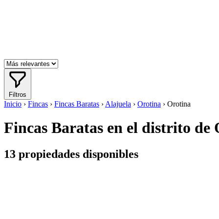
Filtros
Inicio
›
Fincas
›
Fincas Baratas
›
Alajuela
›
Orotina
›
Orotina
Fincas Baratas en el distrito de
13
propiedades disponibles