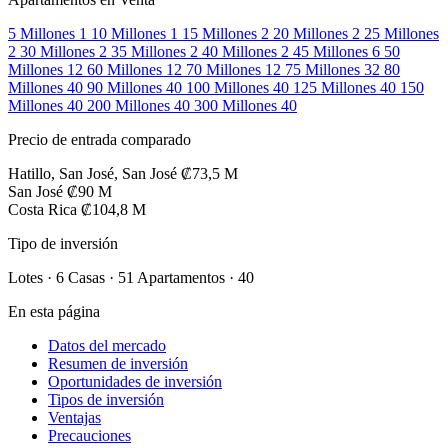
5 Millones
1
10 Millones
1
15 Millones
2
20 Millones
2
25 Millones
2
30 Millones
2
35 Millones
2
40 Millones
2
45 Millones
6
50
Millones
12
60 Millones
12
70 Millones
12
75 Millones
32
80
Millones
40
90 Millones
40
100 Millones
40
125 Millones
40
150
Millones
40
200 Millones
40
300 Millones
40
Precio de entrada comparado
Hatillo, San José, San José
₡73,5 M
San José
₡90 M
Costa Rica
₡104,8 M
Tipo de inversión
Lotes · 6
Casas · 51
Apartamentos · 40
En esta página
Datos del mercado
Resumen de inversión
Oportunidades de inversión
Tipos de inversión
Ventajas
Precauciones