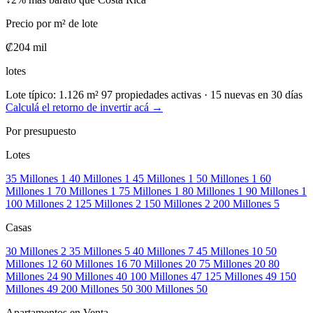
Precio por m² de lote
₡204 mil
lotes
Lote típico:
1.126 m²
97 propiedades activas · 15 nuevas en 30 días
Calculá el retorno de invertir acá →
Por presupuesto
Lotes
35 Millones
1
40 Millones
1
45 Millones
1
50 Millones
1
60
Millones
1
70 Millones
1
75 Millones
1
80 Millones
1
90 Millones
1
100 Millones
2
125 Millones
2
150 Millones
2
200 Millones
5
Casas
30 Millones
2
35 Millones
5
40 Millones
7
45 Millones
10
50
Millones
12
60 Millones
16
70 Millones
20
75 Millones
20
80
Millones
24
90 Millones
40
100 Millones
47
125 Millones
49
150
Millones
49
200 Millones
50
300 Millones
50
Apartamentos en Venta