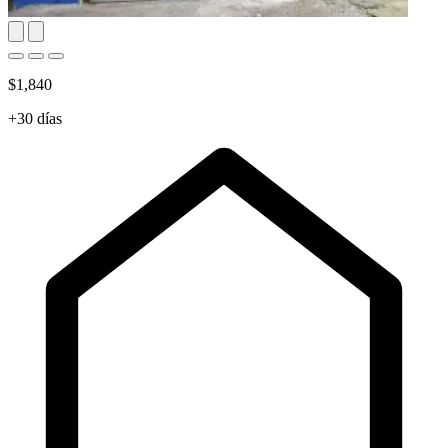
$1,840
+30 días