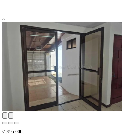
8
₡ 995 000