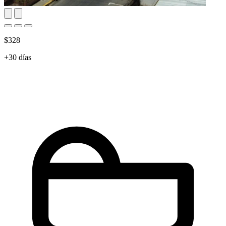
$328
+30 días