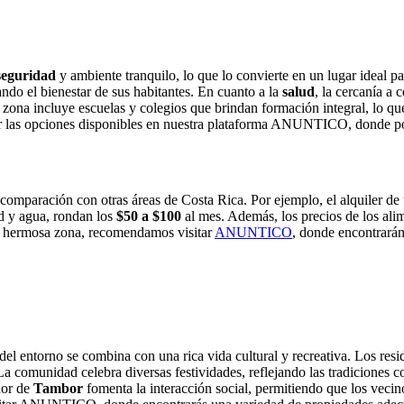
seguridad
y ambiente tranquilo, lo que lo convierte en un lugar ideal p
ndo el bienestar de sus habitantes. En cuanto a la
salud
, la cercanía a 
la zona incluye escuelas y colegios que brindan formación integral, lo qu
r las opciones disponibles en nuestra plataforma ANUNTICO, donde po
n comparación con otras áreas de Costa Rica. Por ejemplo, el alquiler d
ad y agua, rondan los
$50 a $100
al mes. Además, los precios de los al
a hermosa zona, recomendamos visitar
ANUNTICO
, donde encontrarán
el entorno se combina con una rica vida cultural y recreativa. Los resid
 La comunidad celebra diversas festividades, reflejando las tradiciones c
dor de
Tambor
fomenta la interacción social, permitiendo que los vecino