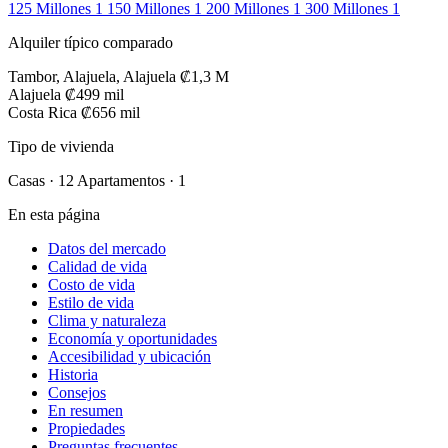
125 Millones
1
150 Millones
1
200 Millones
1
300 Millones
1
Alquiler típico comparado
Tambor, Alajuela, Alajuela
₡1,3 M
Alajuela
₡499 mil
Costa Rica
₡656 mil
Tipo de vivienda
Casas · 12
Apartamentos · 1
En esta página
Datos del mercado
Calidad de vida
Costo de vida
Estilo de vida
Clima y naturaleza
Economía y oportunidades
Accesibilidad y ubicación
Historia
Consejos
En resumen
Propiedades
Preguntas frecuentes