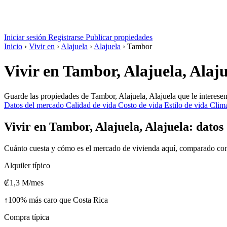
Iniciar sesión
Registrarse
Publicar propiedades
Inicio
›
Vivir en
›
Alajuela
›
Alajuela
›
Tambor
Vivir en Tambor, Alajuela, Alaj
Guarde las propiedades de Tambor, Alajuela, Alajuela que le interesen
Datos del mercado
Calidad de vida
Costo de vida
Estilo de vida
Clima
Vivir en Tambor, Alajuela, Alajuela: dato
Cuánto cuesta y cómo es el mercado de vivienda aquí, comparado con e
Alquiler típico
₡1,3 M
/mes
↑
100% más caro que Costa Rica
Compra típica