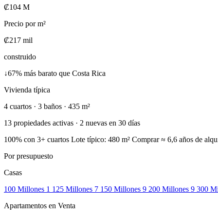
₡104 M
Precio por m²
₡217 mil
construido
↓
67% más barato que Costa Rica
Vivienda típica
4 cuartos · 3 baños · 435 m²
13 propiedades activas · 2 nuevas en 30 días
100%
con 3+ cuartos
Lote típico:
480 m²
Comprar ≈ 6,6 años de alqui
Por presupuesto
Casas
100 Millones
1
125 Millones
7
150 Millones
9
200 Millones
9
300 Mi
Apartamentos en Venta