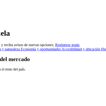
uela
 y reciba avisos de nuevas opciones.
Regístrese gratis
 y naturaleza
Economía y oportunidades
Accesibilidad y ubicación
His
s del mercado
l resto del país.