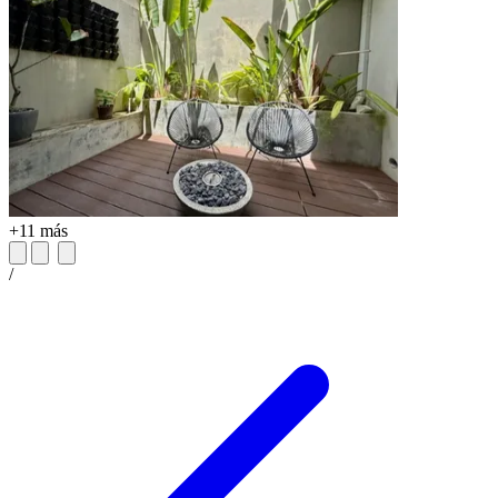
+11 más
/