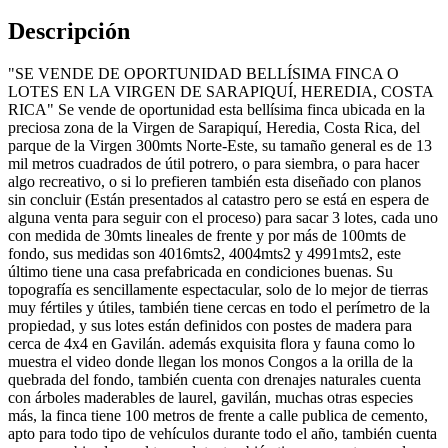
Descripción
"SE VENDE DE OPORTUNIDAD BELLÍSIMA FINCA O
LOTES EN LA VIRGEN DE SARAPIQUÍ, HEREDIA, COSTA
RICA" Se vende de oportunidad esta bellísima finca ubicada en la
preciosa zona de la Virgen de Sarapiquí, Heredia, Costa Rica, del
parque de la Virgen 300mts Norte-Este, su tamaño general es de 13
mil metros cuadrados de útil potrero, o para siembra, o para hacer
algo recreativo, o si lo prefieren también esta diseñado con planos
sin concluir (Están presentados al catastro pero se está en espera de
alguna venta para seguir con el proceso) para sacar 3 lotes, cada uno
con medida de 30mts lineales de frente y por más de 100mts de
fondo, sus medidas son 4016mts2, 4004mts2 y 4991mts2, este
último tiene una casa prefabricada en condiciones buenas. Su
topografía es sencillamente espectacular, solo de lo mejor de tierras
muy fértiles y útiles, también tiene cercas en todo el perímetro de la
propiedad, y sus lotes están definidos con postes de madera para
cerca de 4x4 en Gavilán. además exquisita flora y fauna como lo
muestra el video donde llegan los monos Congos a la orilla de la
quebrada del fondo, también cuenta con drenajes naturales cuenta
con árboles maderables de laurel, gavilán, muchas otras especies
más, la finca tiene 100 metros de frente a calle publica de cemento,
apto para todo tipo de vehículos durante todo el año, también cuenta