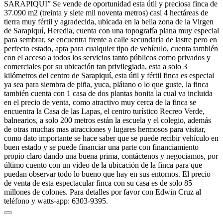
SARAPIQUÍ” Se vende de oportunidad esta útil y preciosa finca de
37.090 m2 (treinta y siete mil noventa metros) casi 4 hectáreas de
tierra muy fértil y agradecida, ubicada en la bella zona de la Virgen
de Sarapiquí, Heredia, cuenta con una topografía plana muy especial
para sembrar, se encuentra frente a calle secundaria de lastre pero en
perfecto estado, apta para cualquier tipo de vehículo, cuenta también
con el acceso a todos los servicios tanto públicos como privados y
comerciales por su ubicación tan privilegiada, esta a solo 3
kilómetros del centro de Sarapiquí, esta útil y fértil finca es especial
ya sea para siembra de piña, yuca, plátano o lo que guste, la finca
también cuenta con 1 casa de dos plantas bonita la cual va incluida
en el precio de venta, como atractivo muy cerca de la finca se
encuentra la Casa de las Lapas, el centro turístico Recreo Verde,
balnearios, a solo 200 metros están la escuela y el colegio, además
de otras muchas mas atracciones y lugares hermosos para visitar,
como dato importante se hace saber que se puede recibir vehículo en
buen estado y se puede financiar una parte con financiamiento
propio claro dando una buena prima, contáctenos y negociamos, por
último cuento con un video de la ubicación de la finca para que
puedan observar todo lo bueno que hay en sus entornos. El precio
de venta de esta espectacular finca con su casa es de solo 85
millones de colones. Para detalles por favor con Edwin Cruz al
teléfono y watts-app: 6303-9395.