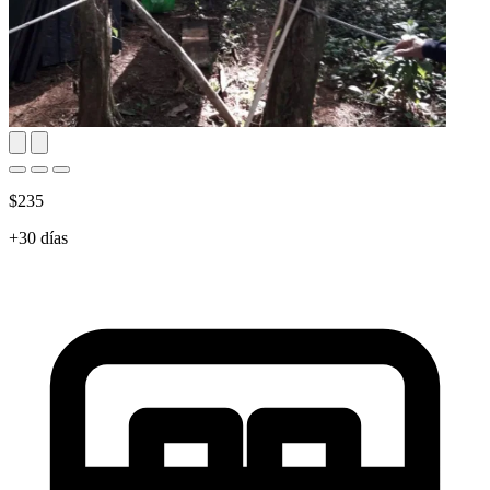
$235
+30 días