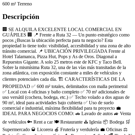
600 m²
Terreno
Descripción
🏢 SE ALQUILA EXCELENTE LOCAL COMERCIAL EN
GUÁPILES 🏢 📍 Frente a Ruta 32 — Un punto estratégico como
pocos ¿Buscas la ubicación perfecta para tu negocio? Esta
propiedad lo tiene todo: visibilidad, accesibilidad y una zona de alto
tránsito comercial. 📌 UBICACIÓN PRIVILEGIADA Frente al
Hotel Talamanca, Pizza Hut, Pops y As de Oros. Diagonal a
Repuestos Gigante. A solo 25 metros este de KFC y Taco Bell.
Sobre la mismísima Ruta 32, una de las vías más transitadas de la
zona atlántica, con exposición constante a miles de vehículos y
clientes potenciales cada día. 🏗️ CARACTERÍSTICAS DE LA
PROPIEDAD ✅ 600 m² totales, delimitados con malla perimetral
✅ Local con 4 oficinas y baño completo ✅ 70 m² adicionales de
uso versátil (cochera, bodega, etc.) ✅ Techo volado a dos aguas de
90 m², ideal para actividades bajo cubierta ✅ Uso de suelo
comercial e industrial, máxima flexibilidad para tu proyecto 💼
IDEAL PARA NEGOCIOS COMO: 🚗 Lavado de autos 🚙 Venta
de vehículos 🔑 Rent a car 🍽️ Restaurante ⛪ Iglesia 📦 Bodega 🛒
Supermercado 🥃 Licorera 🍎 Frutería y verdulería 💼 Oficinas ⚖️