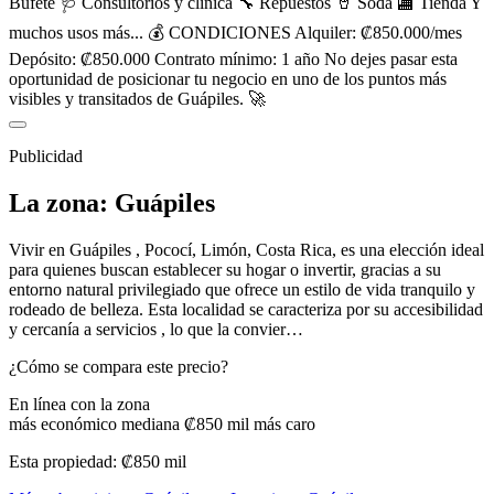
Bufete 🩺 Consultorios y clínica 🔧 Repuestos 🥤 Soda 🏬 Tienda Y
muchos usos más... 💰 CONDICIONES Alquiler: ₡850.000/mes
Depósito: ₡850.000 Contrato mínimo: 1 año No dejes pasar esta
oportunidad de posicionar tu negocio en uno de los puntos más
visibles y transitados de Guápiles. 🚀
Publicidad
La zona: Guápiles
Vivir en Guápiles , Pococí, Limón, Costa Rica, es una elección ideal
para quienes buscan establecer su hogar o invertir, gracias a su
entorno natural privilegiado que ofrece un estilo de vida tranquilo y
rodeado de belleza. Esta localidad se caracteriza por su accesibilidad
y cercanía a servicios , lo que la convier…
¿Cómo se compara este precio?
En línea con la zona
más económico
mediana ₡850 mil
más caro
Esta propiedad:
₡850 mil