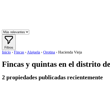
Filtros
Inicio
›
Fincas
›
Alajuela
›
Orotina
›
Hacienda Vieja
Fincas y quintas en el distrito 
2
propiedades publicadas recientemente